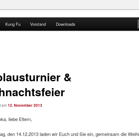
Kung Fu
Vorstand
Downloads
 e.V.
olausturnier &
hnachtsfeier
ht am
12. November 2013
ka, liebe Eltern,
g, den 14.12.2013 laden wir Euch und Sie ein, gemeinsam die Weih