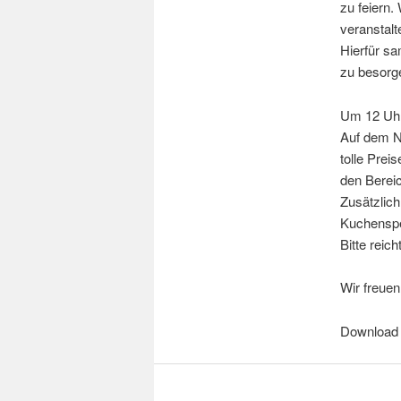
zu feiern.
veranstalt
Hierfür s
zu besorge
Um 12 Uhr 
Auf dem N
tolle Prei
den Bereic
Zusätzlich
Kuchenspe
Bitte reic
Wir freue
Download