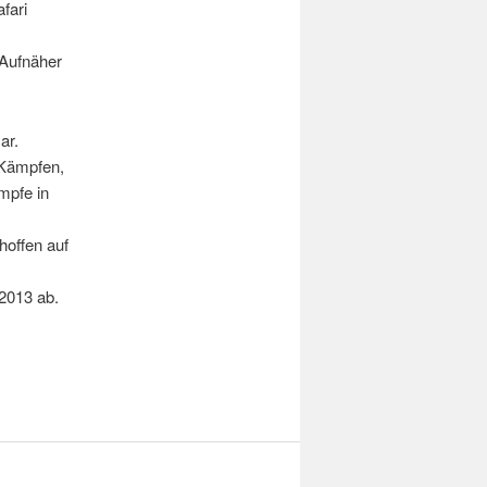
fari
 Aufnäher
ar.
 Kämpfen,
mpfe in
hoffen auf
.2013 ab.