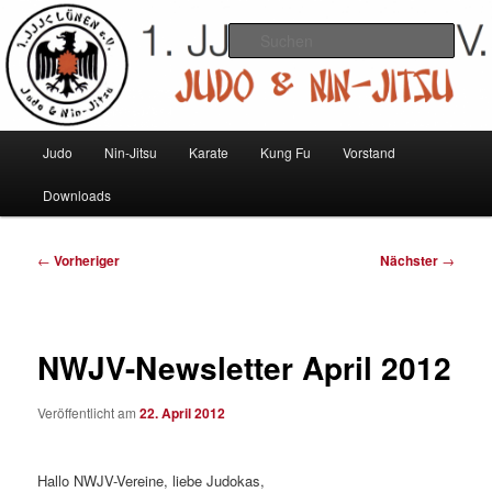
Zum
Judo und Ninjitsu
primären
Such
Inhalt
springen
1. JJJC Lünen e.V.
Hauptmenü
Judo
Nin-Jitsu
Karate
Kung Fu
Vorstand
Downloads
Beitragsnavigation
←
Vorheriger
Nächster
→
NWJV-Newsletter April 2012
Veröffentlicht am
22. April 2012
Hallo NWJV-Vereine, liebe Judokas,