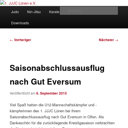
Zum
Judo und Ninjitsu
primären
Hauptmenü
Such
Judo
Nin-Jitsu
Karate
Kung Fu
Vorstand
Inhalt
springen
1. JJJC Lünen e.V.
Downloads
Beitragsnavigation
←
Vorheriger
Nächster
→
Saisonabschlussausflug
nach Gut Eversum
Veröffentlicht am
6. September 2015
Viel Spaß hatten die U12-Mannschaftskämpfer und -
kämpferinnen des 1. JJJC Lünen bei ihrem
Saisonabschlussausflug nach Gut Eversum in Olfen. Als
Dankeschön für die zurückliegende Kreisligasaison verbrachten