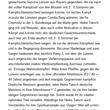
gewachsene Sascha Lenzen aus Bayern gegenüber, die sie nach
der vollen Kampfzeit von drei Minuten mit 3 : 0 Stimmen per
Kampfrichterentscheid besiegen konnte. Im letzten Kampf
musste die Lünerein gegen Cornlia Berg antreten, die für
Chemnitz in der 1. Bundesliga auf die Matte geht. Heike Tatsch
ging mit viel Respekt, aber auch voller Motivation in diesen
Kampf und konnte trotz des deutlichen Gewichtsunterschieds
auch hier am Ende deutlich mit 3 : 0 Stimmer per
Kampfrichterentscheid siegen, da sie die aktivere Kämpferin war
und in der Begegnung dominierte. Bei einer Niederlage und zwei
Siegen bedeutete dies letztlich Rang 3, mit dem die Lünerin,
auch angesichts der langen Verletzungspause und nun
anschließender starker Wettkampfleistung durchaus zufrieden
ist. Einziger Wehmutstropfen: Wäre Anke Pfeiffer, gegen die die
Lünerin unterlegen war, in ihrer offiziellen Alterklasse (F3 / 40 —
44 Jahre) angetreten und dort mangels Gegnerinnen kampflos
Deutsche Meisterin geworden, wäre Heike Tatsch deutsche
Meisterin in ihrer Altersklasse F 2 geworden, da sie ihre beiden
übrigen Gegnerinnen besiegt hat. Somit wurde ihr ihr zweiter
nationaler Titel verwährt. Allerdings hat Heike Tatsch auch
Verständnis für ihre Sportkameradin aus Siegen:“Wer will schon