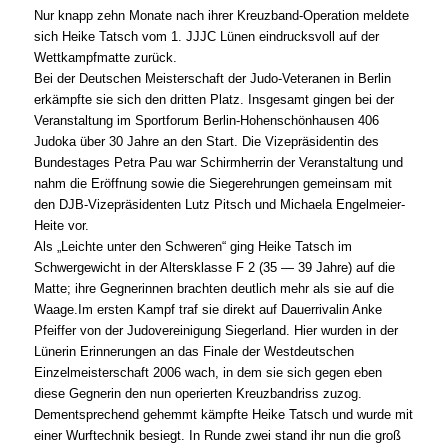
Nur knapp zehn Monate nach ihrer Kreuzband-Operation meldete
sich Heike Tatsch vom 1. JJJC Lünen eindrucksvoll auf der
Wettkampfmatte zurück.
Bei der Deutschen Meisterschaft der Judo-Veteranen in Berlin
erkämpfte sie sich den dritten Platz. Insgesamt gingen bei der
Veranstaltung im Sportforum Berlin-Hohenschönhausen 406
Judoka über 30 Jahre an den Start. Die Vizepräsidentin des
Bundestages Petra Pau war Schirmherrin der Veranstaltung und
nahm die Eröffnung sowie die Siegerehrungen gemeinsam mit
den DJB-Vizepräsidenten Lutz Pitsch und Michaela Engelmeier-
Heite vor.
Als „Leichte unter den Schweren“ ging Heike Tatsch im
Schwergewicht in der Altersklasse F 2 (35 — 39 Jahre) auf die
Matte; ihre Gegnerinnen brachten deutlich mehr als sie auf die
Waage.Im ersten Kampf traf sie direkt auf Dauerrivalin Anke
Pfeiffer von der Judovereinigung Siegerland. Hier wurden in der
Lünerin Erinnerungen an das Finale der Westdeutschen
Einzelmeisterschaft 2006 wach, in dem sie sich gegen eben
diese Gegnerin den nun operierten Kreuzbandriss zuzog.
Dementsprechend gehemmt kämpfte Heike Tatsch und wurde mit
einer Wurftechnik besiegt. In Runde zwei stand ihr nun die groß