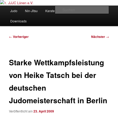
Zum
Judo und Ninjitsu
primären
Hauptmenü
Such
Judo
Nin-Jitsu
Karate
Kung Fu
Vorstand
Inhalt
springen
1. JJJC Lünen e.V.
Downloads
Beitragsnavigation
←
Vorheriger
Nächster
→
Starke Wettkampfsleistung
von Heike Tatsch bei der
deutschen
Judomeisterschaft in Berlin
Veröffentlicht am
23. April 2009