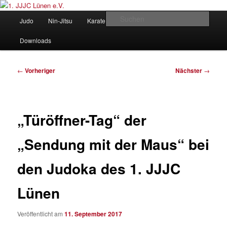
Zum
Judo und Ninjitsu
primären
Hauptmenü
Such
Judo
Nin-Jitsu
Karate
Kung Fu
Vorstand
Inhalt
springen
1. JJJC Lünen e.V.
Downloads
Beitragsnavigation
←
Vorheriger
Nächster
→
„Türöffner-Tag“ der
„Sendung mit der Maus“ bei
den Judoka des 1. JJJC
Lünen
Veröffentlicht am
11. September 2017