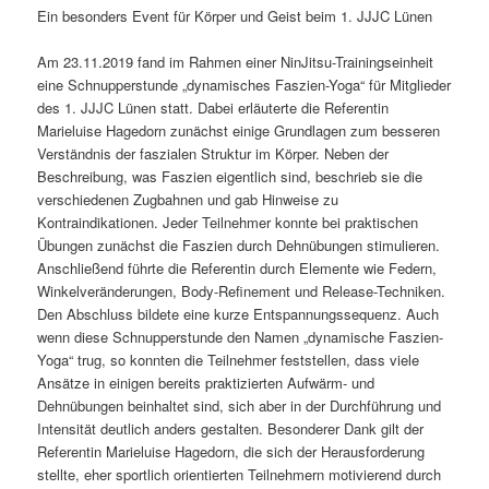
Ein besonders Event für Körper und Geist beim 1. JJJC Lünen
Am 23.11.2019 fand im Rahmen einer NinJitsu-Trainingseinheit
eine Schnupperstunde „dynamisches Faszien-Yoga“ für Mitglieder
des 1. JJJC Lünen statt. Dabei erläuterte die Referentin
Marieluise Hagedorn zunächst einige Grundlagen zum besseren
Verständnis der faszialen Struktur im Körper. Neben der
Beschreibung, was Faszien eigentlich sind, beschrieb sie die
verschiedenen Zugbahnen und gab Hinweise zu
Kontraindikationen. Jeder Teilnehmer konnte bei praktischen
Übungen zunächst die Faszien durch Dehnübungen stimulieren.
Anschließend führte die Referentin durch Elemente wie Federn,
Winkelveränderungen, Body-Refinement und Release-Techniken.
Den Abschluss bildete eine kurze Entspannungssequenz. Auch
wenn diese Schnupperstunde den Namen „dynamische Faszien-
Yoga“ trug, so konnten die Teilnehmer feststellen, dass viele
Ansätze in einigen bereits praktizierten Aufwärm- und
Dehnübungen beinhaltet sind, sich aber in der Durchführung und
Intensität deutlich anders gestalten. Besonderer Dank gilt der
Referentin Marieluise Hagedorn, die sich der Herausforderung
stellte, eher sportlich orientierten Teilnehmern motivierend durch