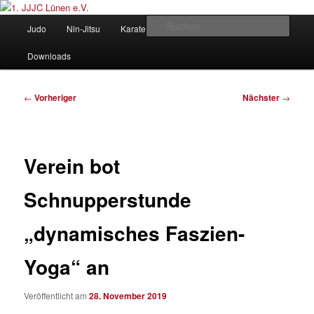
Zum
Judo und Ninjitsu
primären
Hauptmenü
Such
Judo
Nin-Jitsu
Karate
Kung Fu
Vorstand
Inhalt
springen
1. JJJC Lünen e.V.
Downloads
Beitragsnavigation
←
Vorheriger
Nächster
→
Verein bot
Schnupperstunde
„dynamisches Faszien-
Yoga“ an
Veröffentlicht am
28. November 2019