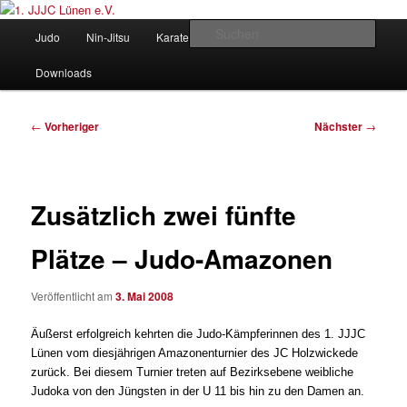
Zum
Judo und Ninjitsu
primären
Hauptmenü
Such
Judo
Nin-Jitsu
Karate
Kung Fu
Vorstand
Inhalt
springen
1. JJJC Lünen e.V.
Downloads
Beitragsnavigation
←
Vorheriger
Nächster
→
Zusätzlich zwei fünfte
Plätze – Judo-Amazonen
Veröffentlicht am
3. Mai 2008
Äußerst erfolgreich kehrten die Judo-Kämpferinnen des 1. JJJC
Lünen vom diesjährigen Amazonenturnier des JC Holzwickede
zurück. Bei diesem Turnier treten auf Bezirksebene weibliche
Judoka von den Jüngsten in der U 11 bis hin zu den Damen an.