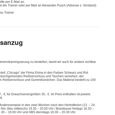
itte per E-Mail an.
d die Trainer oder per Mail an Alexander Pusch (Adresse s. Vorstand)
tsu Trainer
gsanzug
Vereinstrainingsanzug zu bestellen, damit wir auch für andere sichtbar
odell „Chicago“ der Firma Erima in den Farben Schwarz und Rot
em durchgehenden Reißverschluss und Taschen versehen; der
en Reißverschluss und Gummibündchen. Das Material besteht zu 100
,- €; für Erwachsenengrößen 35,- €. Im Preis enthalten ist jeweils
k.
 Musterexemplar in den zwei Wochen nach den Herbstferien (13. – 24.
Nin-Jitsu mittwochs 19.30 – 20.00 Uhr / Brambauer freitags 18.30 –
.30 – 19.00 Uhr und HBS dienstags 18.30 – 20.30 Uhr.