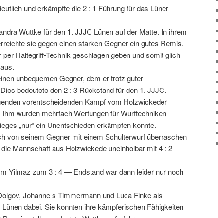
utlich und erkämpfte die 2 : 1 Führung für das Lüner
ndra Wuttke für den 1. JJJC Lünen auf der Matte. In ihrem
 erreichte sie gegen einen starken Gegner ein gutes Remis.
 per Haltegriff-Technik geschlagen geben und somit glich
 aus.
 einen unbequemen Gegner, dem er trotz guter
 Dies bedeutete den 2 : 3 Rückstand für den 1. JJJC.
lgenden vorentscheidenden Kampf vom Holzwickeder
gt. Ihm wurden mehrfach Wertungen für Wurftechniken
 Sieges „nur“ ein Unentschieden erkämpfen konnte.
ich von seinem Gegner mit einem Schulterwurf überraschen
g die Mannschaft aus Holzwickede uneinholbar mit 4 : 2
im Yilmaz zum 3 : 4 — Endstand war dann leider nur noch
olgov, Johanne s Timmermann und Luca Finke als
 Lünen dabei. Sie konnten ihre kämpferischen Fähigkeiten