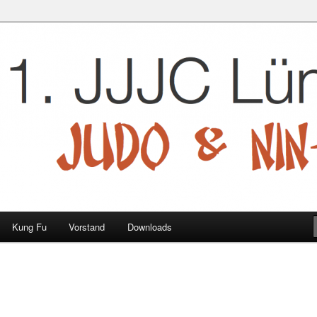
 e.V.
Kung Fu
Vorstand
Downloads