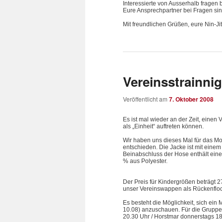
Interessierte von Ausserhalb fragen b
Eure Ansprechpartner bei Fragen sin
Mit freundlichen Grüßen, eure Nin-Ji
Vereinsstrainni
Veröffentlicht am
7. Oktober 2008
Es ist mal wieder an der Zeit, einen 
als „Einheit“ auftreten können.
Wir haben uns dieses Mal für das M
entschieden. Die Jacke ist mit ein
Beinabschluss der Hose enthält ein
% aus Polyester.
Der Preis für Kindergrößen beträgt 27
unser Vereinswappen als Rückenfloc
Es besteht die Möglichkeit, sich ein
10.08) anzuschauen. Für die Gruppe 
20.30 Uhr / Horstmar donnerstags 18