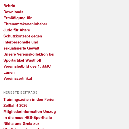
Beitritt
Downloads
Ermäßigung für
Ehrenamtskarteninhaber
Judo für Ältere
Schutzkonzept gegen
interpersonelle und
sexualisierte Gewalt
Unsere Vereinskollektion bei
Sportartikel Wusthoff
Vereinsleitbild des 1. JJJC
Lünen
Vereinszertifikat
NEUESTE BEITRÄGE
Trainingszeiten in den Ferien
Zeltfahrt 2026
Mitgliederinformation Umzug
in die neue HBS-Sporthalle
Nikita und Greta zur