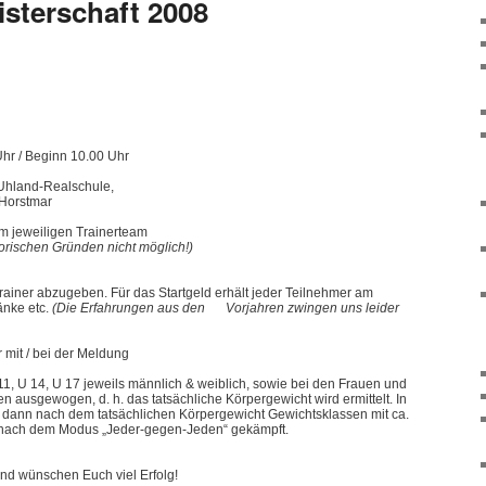
sterschaft 2008
 Uhr / Beginn 10.00 Uhr
-Uhland-Realschule,
Horstmar
m jeweiligen Trainerteam
rischen Gründen nicht möglich!)
rainer abzugeben. Für das Startgeld erhält jeder Teilnehmer am
änke etc.
(Die Erfahrungen aus den
Vorjahren zwingen uns leider
r mit / bei der Meldung
 11, U 14, U 17 jeweils männlich & weiblich, sowie bei den Frauen und
 ausgewogen, d. h. das tatsächliche Körpergewicht wird ermittelt. In
 dann nach dem tatsächlichen Körpergewicht Gewichtsklassen mit ca.
n nach dem Modus „Jeder-gegen-Jeden“ gekämpft.
und wünschen Euch viel Erfolg!