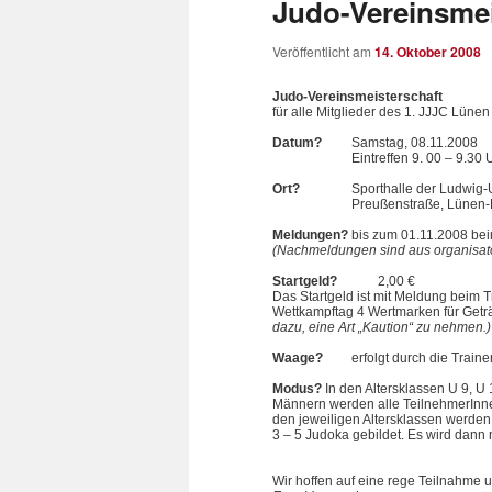
Judo-Vereinsmei
Veröffentlicht am
14. Oktober 2008
Judo-Vereinsmeisterschaft
für alle Mitglieder des 1. JJJC Lünen
Datum?
Samstag, 08.11.2008
Eintreffen 9. 00 – 9.30
Ort?
Sporthalle der Ludwig
Preußenstraße, Lünen-
Meldungen?
bis zum 01.11.2008 bei
(Nachmeldungen sind aus organisato
Startgeld?
2,00 €
Das Startgeld ist mit Meldung beim T
Wettkampftag 4 Wertmarken für Getr
dazu, eine Art „Kaution“ zu nehmen.)
Waage?
erfolgt durch die Traine
Modus?
In den Altersklassen U 9, U
Männern werden alle TeilnehmerInnen
den jeweiligen Altersklassen werden
3 – 5 Judoka gebildet. Es wird dan
Wir hoffen auf eine rege Teilnahme 