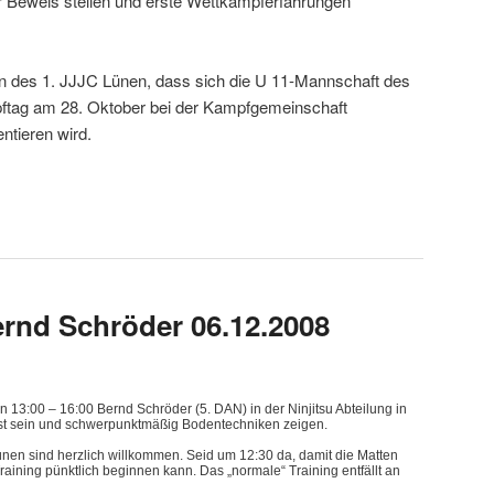
r Beweis stellen und erste Wettkampferfahrungen
en des 1. JJJC Lünen, dass sich die U 11-Mannschaft des
ftag am 28. Oktober bei der Kampfgemeinschaft
ntieren wird.
rnd Schröder 06.12.2008
13:00 – 16:00 Bernd Schröder (5. DAN) in der Ninjitsu Abteilung in
st sein und schwerpunktmäßig Bodentechniken zeigen.
ünen sind herzlich willkommen. Seid um 12:30 da, damit die Matten
ining pünktlich beginnen kann. Das „normale“ Training entfällt an