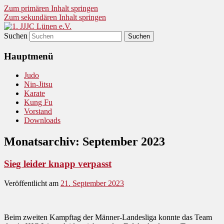
Zum primären Inhalt springen
Zum sekundären Inhalt springen
Suchen
Judo und Ninjitsu
1. JJJC Lünen e.V.
Hauptmenü
Judo
Nin-Jitsu
Karate
Kung Fu
Vorstand
Downloads
Monatsarchiv:
September 2023
Sieg leider knapp verpasst
Veröffentlicht am
21. September 2023
Beim zweiten Kampftag der Männer-Landesliga konnte das Team