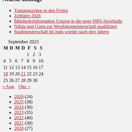
Trainingszeiten in den Ferien
Zeltfahrt 2026
Mitgliederinformation Umzug in die neue HBS-Sporthalle
Nikita und Greta zur Westfalenmeisterschaft qualifiziert
Stadtmeisterschaft im Judo wieder nach drei Jahren
September 2023
M
D
M
D
F
S
S
1
2
3
4
5
6
7
8
9
10
11
12
13
14
15
16
17
18
19
20
21
22
23
24
25
26
27
28
29
30
« Aug.
Okt. »
2026
(24)
2025
(38)
2024
(30)
2023
(35)
2022
(40)
2021
(30)
2020
(27)