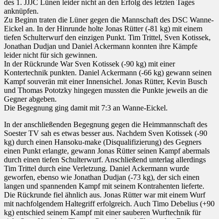
des 1. JJJC Lünen leider nicht an den Erfolg des letzten Tages
anknüpfen.
Zu Beginn traten die Lüner gegen die Mannschaft des DSC Wanne-
Eickel an. In der Hinrunde holte Jonas Rütter (-81 kg) mit einem
tiefen Schulterwurf den einzigen Punkt. Tim Trittel, Sven Kotissek,
Jonathan Dudjan und Daniel Ackermann konnten ihre Kämpfe
leider nicht für sich gewinnen.
In der Rückrunde War Sven Kotissek (-90 kg) mit einer
Kontertechnik punkten. Daniel Ackermann (-66 kg) gewann seinen
Kampf souverän mit einer Innensichel. Jonas Rütter, Kevin Busch
und Thomas Pototzky hingegen mussten die Punkte jeweils an die
Gegner abgeben.
Die Begegnung ging damit mit 7:3 an Wanne-Eickel.
In der anschließenden Begegnung gegen die Heimmannschaft des
Soester TV sah es etwas besser aus. Nachdem Sven Kotissek (-90
kg) durch einen Hansoku-make (Disqualifizierung) des Gegners
einen Punkt erlangte, gewann Jonas Rütter seinen Kampf abermals
durch einen tiefen Schulterwurf. Anschließend unterlag allerdings
Tim Trittel durch eine Verletzung. Daniel Ackermann wurde
geworfen, ebenso wie Jonathan Dudjan (-73 kg), der sich einen
langen und spannenden Kampf mit seinem Kontrahenten lieferte.
Die Rückrunde fiel ähnlich aus. Jonas Rütter war mit einem Wurf
mit nachfolgendem Haltegriff erfolgreich. Auch Timo Debelius (+90
kg) entschied seinem Kampf mit einer sauberen Wurftechnik für