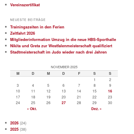
Vereinszertifikat
NEUESTE BEITRÄGE
Trainingszeiten in den Ferien
Zeltfahrt 2026
Mitgliederinformation Umzug in die neue HBS-Sporthalle
Nikita und Greta zur Westfalenmeisterschaft qualifiziert
Stadtmeisterschaft im Judo wieder nach drei Jahren
NOVEMBER 2025
M
D
M
D
F
S
S
1
2
3
4
5
6
7
8
9
10
11
12
13
14
15
16
17
18
19
20
21
22
23
24
25
26
27
28
29
30
« Okt.
Dez. »
2026
(24)
2025
(38)