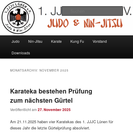
Zum
Zum
Judo und Ninjitsu
primären
sekundären
Such
Inhalt
Inhalt
springen
springen
1. JJJC Lünen e.V.
Hauptmenü
Judo
Nin-Jitsu
Karate
Kung Fu
Vorstand
Downloads
MONATSARCHIV:
NOVEMBER 2025
Karateka bestehen Prüfung
zum nächsten Gürtel
Veröffentlicht am
27. November 2025
Am 21.11.2025 haben vier Karatekas des 1. JJJC Lünen für
dieses Jahr die letzte Gürtelprüfung absolviert.