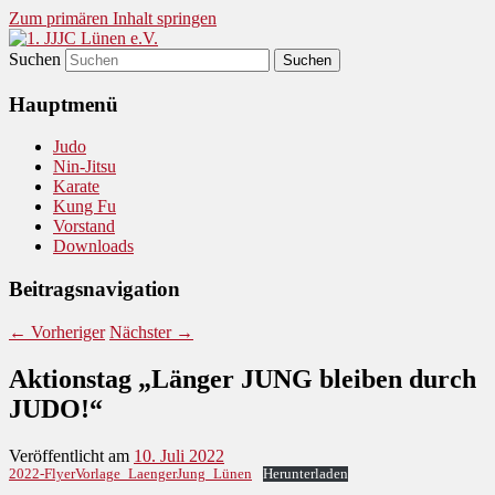
Zum primären Inhalt springen
Suchen
Judo und Ninjitsu
1. JJJC Lünen e.V.
Hauptmenü
Judo
Nin-Jitsu
Karate
Kung Fu
Vorstand
Downloads
Beitragsnavigation
←
Vorheriger
Nächster
→
Aktionstag „Länger JUNG bleiben durch
JUDO!“
Veröffentlicht am
10. Juli 2022
2022-FlyerVorlage_LaengerJung_Lünen
Herunterladen