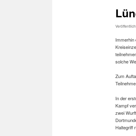
Lün
Veröffentlic
Immerhin 
Kreiseinze
teilnehme
solche Wet
Zum Auftak
Teilnehme
In der ers
Kampf verl
zwei Wurf
Dortmunder
Haltegriff