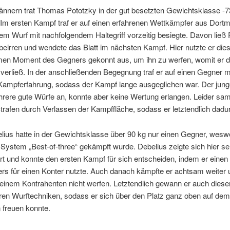
ännern trat Thomas Pototzky in der gut besetzten Gewichtsklasse -7
 Im ersten Kampf traf er auf einen erfahrenen Wettkämpfer aus Dort
nem Wurf mit nachfolgendem Haltegriff vorzeitig besiegte. Davon ließ
 beirren und wendete das Blatt im nächsten Kampf. Hier nutzte er die
en Moment des Gegners gekonnt aus, um ihn zu werfen, womit er d
 verließ. In der anschließenden Begegnung traf er auf einen Gegner m
 Kampferfahrung, sodass der Kampf lange ausgeglichen war. Der jung
rere gute Würfe an, konnte aber keine Wertung erlangen. Leider sa
rafen durch Verlassen der Kampffläche, sodass er letztendlich dadur
lius hatte in der Gewichtsklasse über 90 kg nur einen Gegner, wesw
ystem „Best-of-three“ gekämpft wurde. Debelius zeigte sich hier se
rt und konnte den ersten Kampf für sich entscheiden, indem er einen
s für einen Konter nutzte. Auch danach kämpfte er achtsam weiter u
seinem Kontrahenten nicht werfen. Letztendlich gewann er auch dies
ren Wurftechniken, sodass er sich über den Platz ganz oben auf dem
 freuen konnte.