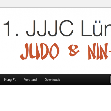
 e.V.
Kung Fu
Vorstand
Downloads