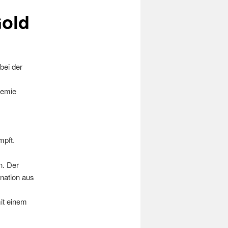
Gold
bei der
demie
mpft.
n. Der
ination aus
it einem