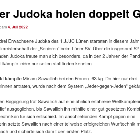
er Judoka holen doppelt 
ht am
4. Juli 2022
drei Erwachsene Judoka des 1.JJJC Lünen starteten in diesem Jahr 
lmeisterschaft der „Senioren“ beim Lüner SV. Über die insgesamt 52
nden Judoka freute man sich besonders, da in den 2 Jahren der Pan
tkämpfe leider nur selten stattfinden konnten.
t kämpfte Miriam Sawallich bei den Frauen -63 kg. Da hier nur drei
rinnen antraten, wurde nach dem System „Jeder-gegen-Jeden“ gekä
ten Begegnung traf Sawallich auf eine ähnlich erfahrene Wettkämpferi
ief ausgeglichen, bis Sawallich ihn mithilfe einer gut gesetzten Komb
techniken für sich entschied. Im anschließenden Kampf gegen eine
in setzte Sawallich nach einer teilweise erfolgreichen Wurftechnik m
 nach und sicherte sich damit den ersten Platz.