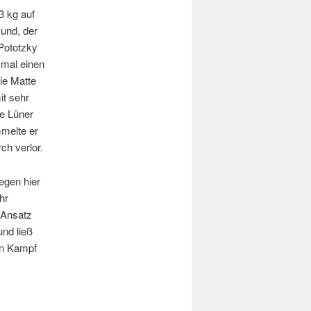
3 kg auf
mund, der
 Pototzky
smal einen
ie Matte
it sehr
e Lüner
mmelte er
ch verlor.
egen hier
hr
 Ansatz
nd ließ
en Kampf