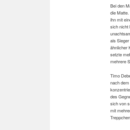
Bei den M
die Matte.
ihn mit ei
sich nicht
unachtsam
als Sieger
ähnlicher
setzte meh
mehrere St
Timo Debe
nach dem S
konzentrie
des Gegner
sich von 
mit mehre
Treppchen