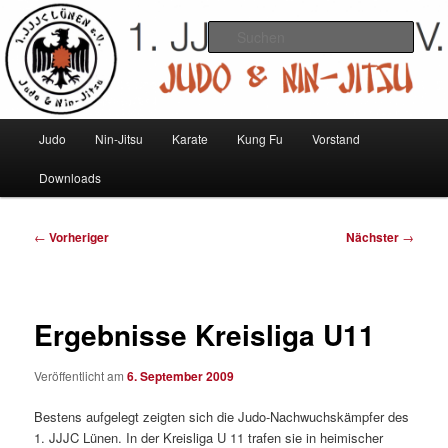
Zum
Judo und Ninjitsu
primären
Such
Inhalt
springen
1. JJJC Lünen e.V.
Hauptmenü
Judo
Nin-Jitsu
Karate
Kung Fu
Vorstand
Downloads
Beitragsnavigation
←
Vorheriger
Nächster
→
Ergebnisse Kreisliga U11
Veröffentlicht am
6. September 2009
Bestens aufgelegt zeigten sich die Judo-Nachwuchskämpfer des
1. JJJC Lünen. In der Kreisliga U 11 trafen sie in heimischer