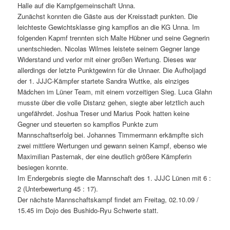
Halle auf die Kampfgemeinschaft Unna.
Zunächst konnten die Gäste aus der Kreisstadt punkten. Die
leichteste Gewichtsklasse ging kampflos an die KG Unna. Im
folgenden Kapmf trennten sich Malte Hübner und seine Gegnerin
unentschieden. Nicolas Wilmes leistete seinem Gegner lange
Widerstand und verlor mit einer großen Wertung. Dieses war
allerdings der letzte Punktgewinn für die Unnaer. Die Aufholjagd
der 1. JJJC-Kämpfer startete Sandra Wuttke, als einziges
Mädchen im Lüner Team, mit einem vorzeitigen Sieg. Luca Glahn
musste über die volle Distanz gehen, siegte aber letztlich auch
ungefährdet. Joshua Treser und Marius Pook hatten keine
Gegner und steuerten so kampflos Punkte zum
Mannschaftserfolg bei. Johannes Timmermann erkämpfte sich
zwei mittlere Wertungen und gewann seinen Kampf, ebenso wie
Maximilian Pasternak, der eine deutlich größere Kämpferin
besiegen konnte.
Im Endergebnis siegte die Mannschaft des 1. JJJC Lünen mit 6 :
2 (Unterbewertung 45 : 17).
Der nächste Mannschaftskampf findet am Freitag, 02.10.09 /
15.45 im Dojo des Bushido-Ryu Schwerte statt.