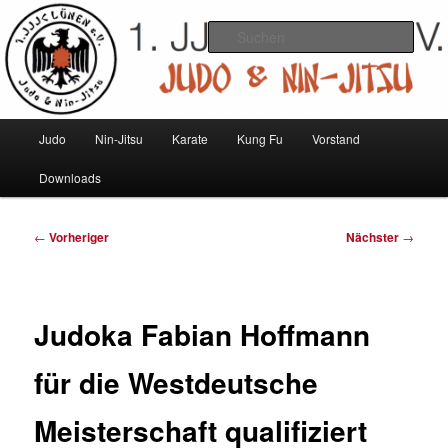
Zum
Judo und Ninjitsu
primären
Such
Inhalt
springen
1. JJJC Lünen e.V.
Hauptmenü
Judo
Nin-Jitsu
Karate
Kung Fu
Vorstand
Downloads
Beitragsnavigation
←
Vorheriger
Nächster
→
Judoka Fabian Hoffmann
für die Westdeutsche
Meisterschaft qualifiziert