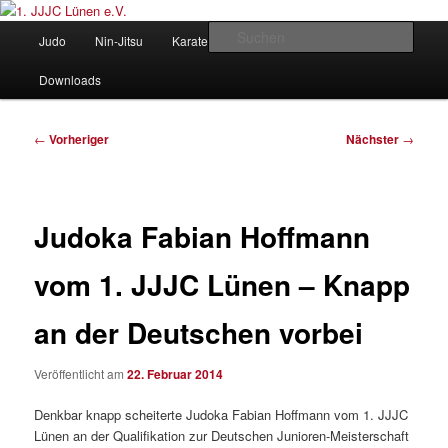
Zum
Judo und Ninjitsu
primären
Hauptmenü
Such
Judo
Nin-Jitsu
Karate
Kung Fu
Vorstand
Inhalt
springen
1. JJJC Lünen e.V.
Downloads
Beitragsnavigation
←
Vorheriger
Nächster
→
Judoka Fabian Hoffmann
vom 1. JJJC Lünen – Knapp
an der Deutschen vorbei
Veröffentlicht am
22. Februar 2014
Denkbar knapp scheiterte Judoka Fabian Hoffmann vom 1. JJJC
Lünen an der Qualifikation zur Deutschen Junioren-Meisterschaft