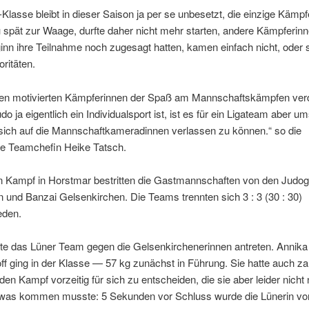
-Klasse bleibt in dieser Saison ja per se unbesetzt, die einzige Kämp
spät zur Waage, durfte daher nicht mehr starten, andere Kämpferinne
nn ihre Teilnahme noch zugesagt hatten, kamen einfach nicht, oder 
oritäten.
den motivierten Kämpferinnen der Spaß am Mannschaftskämpfen ver
o ja eigentlich ein Individualsport ist, ist es für ein Ligateam aber u
 sich auf die Mannschaftkameradinnen verlassen zu können.“ so die
te Teamchefin Heike Tatsch.
n Kampf in Horstmar bestritten die Gastmannschaften von den Judog
 und Banzai Gelsenkirchen. Die Teams trennten sich 3 : 3 (30 : 30)
eden.
e das Lüner Team gegen die Gelsenkirchenerinnen antreten. Annika
f ging in der Klasse — 57 kg zunächst in Führung. Sie hatte auch za
en Kampf vorzeitig für sich zu entscheiden, die sie aber leider nicht 
was kommen musste: 5 Sekunden vor Schluss wurde die Lünerin von