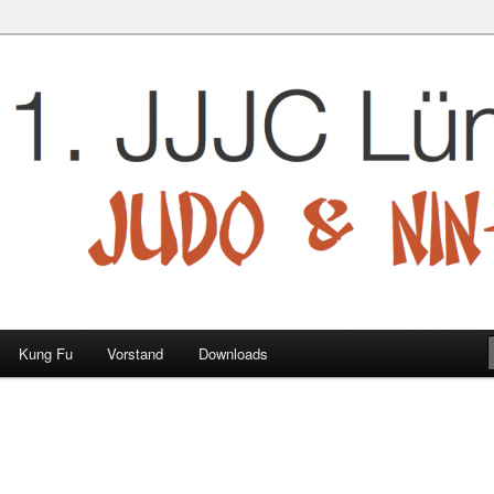
 e.V.
Kung Fu
Vorstand
Downloads