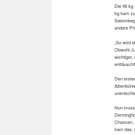
Die 48 kg 
kg kam zu 
Saisonbegi
andere Pri
„So wird 
Obwohl Jud
wichtiger,
enttäusch
Den erste
Ibbenbüren
unentschi
Nun musst
Denninghof
Chancen, d
kam das, 