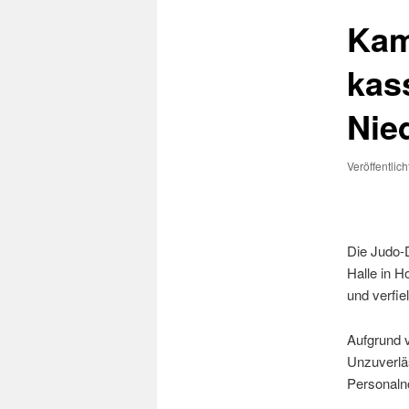
Kam
kass
Nie
Veröffentlic
Die Judo-
Halle in H
und verfie
Aufgrund v
Unzuverlä
Personaln