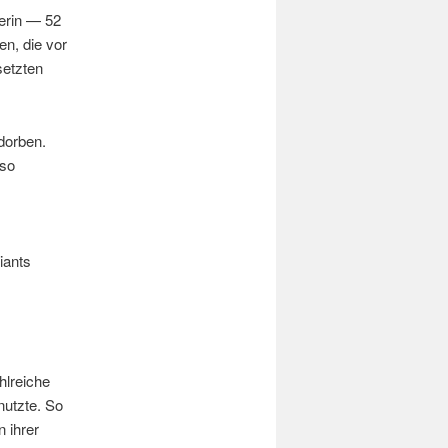
ferin — 52
n, die vor
setzten
dorben.
mso
iants
hlreiche
nutzte. So
 ihrer