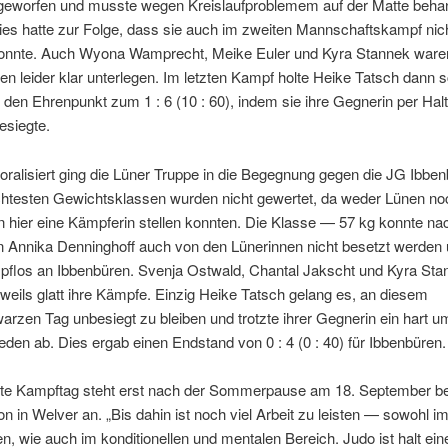
geworfen und musste wegen Kreislaufproblemem auf der Matte behan
ies hatte zur Folge, dass sie auch im zweiten Mannschaftskampf nic
konnte. Auch Wyona Wamprecht, Meike Euler und Kyra Stannek waren
n leider klar unterlegen. Im letzten Kampf holte Heike Tatsch dann s
den Ehrenpunkt zum 1 : 6 (10 : 60), indem sie ihre Gegnerin per Halte
besiegte.
oralisiert ging die Lüner Truppe in die Begegnung gegen die JG Ibben
ichtesten Gewichtsklassen wurden nicht gewertet, da weder Lünen no
n hier eine Kämpferin stellen konnten. Die Klasse — 57 kg konnte n
n Annika Denninghoff auch von den Lünerinnen nicht besetzt werden 
pflos an Ibbenbüren. Svenja Ostwald, Chantal Jakscht und Kyra Sta
eweils glatt ihre Kämpfe. Einzig Heike Tatsch gelang es, an diesem
rzen Tag unbesiegt zu bleiben und trotzte ihrer Gegnerin ein hart 
den ab. Dies ergab einen Endstand von 0 : 4 (0 : 40) für Ibbenbüren.
te Kampftag steht erst nach der Sommerpause am 18. September be
n in Welver an. „Bis dahin ist noch viel Arbeit zu leisten — sowohl i
n, wie auch im konditionellen und mentalen Bereich. Judo ist halt ein