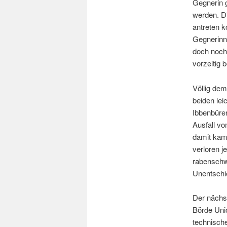
Gegnerin 
werden. D
antreten 
Gegnerinne
doch noch 
vorzeitig 
Völlig dem
beiden le
Ibbenbüre
Ausfall vo
damit kam
verloren j
rabenschwa
Unentschie
Der nächs
Börde Unio
technische