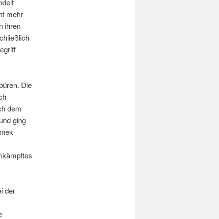
delt
ht mehr
 ihren
chließlich
griff
büren. Die
ch
ach dem
und ging
nnek
umkämpftes
i der
m
e