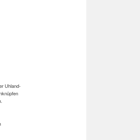
er Uhland-
anknüpfen
n.
n