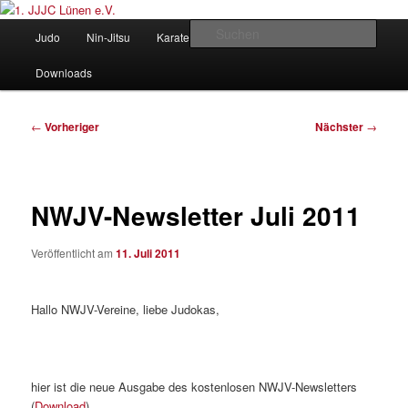
Zum
Judo und Ninjitsu
primären
Hauptmenü
Such
Judo
Nin-Jitsu
Karate
Kung Fu
Vorstand
Inhalt
springen
1. JJJC Lünen e.V.
Downloads
Beitragsnavigation
←
Vorheriger
Nächster
→
NWJV-Newsletter Juli 2011
Veröffentlicht am
11. Juli 2011
Hallo NWJV-Vereine, liebe Judokas,
hier ist die neue Ausgabe des kostenlosen NWJV-Newsletters
(
Download
).