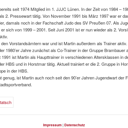
 bereits seit 1974 Mitglied im 1. JJJC Lünen. In der Zeit von 1984 – 1
ls 2. Pressewart tätig. Von November 1991 bis März 1997 war er da
der, damals noch in der Fachschaft Judo des SV Preußen 07. Als Ju
 er sich von 1999 – 2001. Seit Juni 2001 ist er nun wieder als 2. Vors
ktiv.
u den Vorstandsämtern war und ist Martin außerdem als Trainer aktiv.
 der 1980’er Jahre zunächst als Co-Trainer in der Gruppe Brambauer a
t 1991 ist Martin als Haupttrainer in verschiedenen Altersklassen in d
der HBS und in Horstmar tätig. Aktuell trainiert er die 2. Gruppe in H
ppe in der HBS.
t genug, ist Martin auch noch seit den 90’er Jahren Jugendwart der 
tadtsportverband.
Impressum
|
Datenschutz