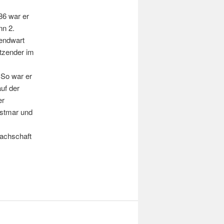
986 war er
nn 2.
gendwart
itzender im
 So war er
uf der
er
orstmar und
Fachschaft