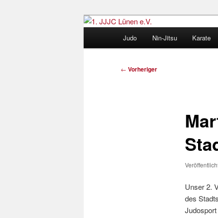
Zum
Judo und Ninjitsu
primären
Hauptmenü
Judo
Nin-Jitsu
Karate
Inhalt
1. JJJC Lünen
springen
Beitragsnavigation
←
Vorheriger
Mar
Sta
Veröffentlic
Unser 2. V
des Stadt
Judosport 