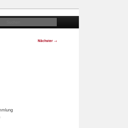
Suchen
Nächster
→
ammlung
n