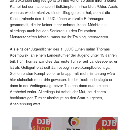
20 Sekunden lang festgehalten und verlor so auch ihren zweiten
Kampf bei den nationalen Titelkämpfen in Frankfurt /Oder. Auch,
wenn es wieder nicht zu einem Sieg gereicht hat, so hat die
Kindertrainerin des 1. JJJC Lünen wertvolle Erfahrungen
gesammelt, die ihr keiner mehr nehmen kann. Möchte sie
allerdings auch bei den Senioren zu den Deutschen
Meisterschaften fahren, muss sie ihr Training intensivieren.
Als einziger Jugendlicher des 1. JJJC Lünen nahm Thomas
Kosmowski an einem Landesturnier der Jugend unter 15 Jahren
teil. Für Thomas war dies das erste Turnier auf Landesebene; er
ist als Gelbgurt erst seit Jahresbeginn wettkampfberechtigt.
Seinen ersten Kampf verlor er knapp, mit mehr Erfahrung wäre
hier sicherlich mehr drin gewesen. In der Trostrunde siegte er
dann in der Verlängerung, bevor Thomas dann durch einen
Armhebel verlor. Allerdings ist schon der Mut, bei diesem
hochkarätigen Turnier überhaupt an den Start zu gehen,
Anerkennung wert.