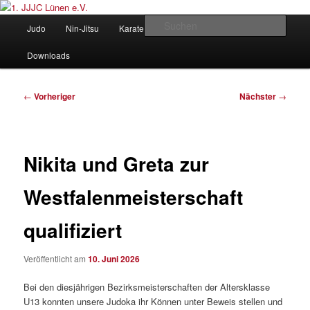
Zum
Judo und Ninjitsu
primären
Hauptmenü
Such
Judo
Nin-Jitsu
Karate
Kung Fu
Vorstand
Inhalt
springen
1. JJJC Lünen e.V.
Downloads
Beitragsnavigation
←
Vorheriger
Nächster
→
Nikita und Greta zur
Westfalenmeisterschaft
qualifiziert
Veröffentlicht am
10. Juni 2026
Bei den diesjährigen Bezirksmeisterschaften der Altersklasse
U13 konnten unsere Judoka ihr Können unter Beweis stellen und