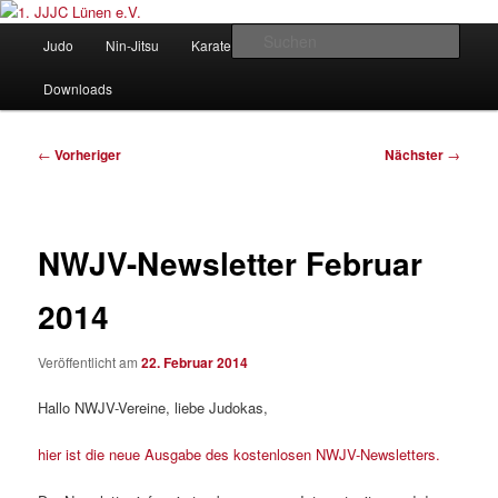
Zum
Judo und Ninjitsu
primären
Hauptmenü
Such
Judo
Nin-Jitsu
Karate
Kung Fu
Vorstand
Inhalt
springen
1. JJJC Lünen e.V.
Downloads
Beitragsnavigation
←
Vorheriger
Nächster
→
NWJV-Newsletter Februar
2014
Veröffentlicht am
22. Februar 2014
Hallo NWJV-Vereine, liebe Judokas,
hier ist die neue Ausgabe des kostenlosen NWJV-Newsletters.