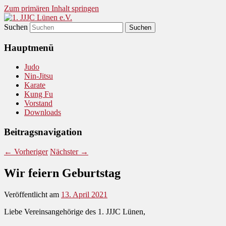
Zum primären Inhalt springen
Suchen
Judo und Ninjitsu
1. JJJC Lünen e.V.
Hauptmenü
Judo
Nin-Jitsu
Karate
Kung Fu
Vorstand
Downloads
Beitragsnavigation
←
Vorheriger
Nächster
→
Wir feiern Geburtstag
Veröffentlicht am
13. April 2021
Liebe Vereinsangehörige des 1. JJJC Lünen,