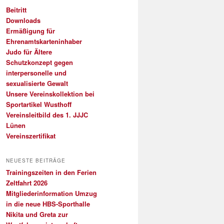
Beitritt
Downloads
Ermäßigung für
Ehrenamtskarteninhaber
Judo für Ältere
Schutzkonzept gegen
interpersonelle und
sexualisierte Gewalt
Unsere Vereinskollektion bei
Sportartikel Wusthoff
Vereinsleitbild des 1. JJJC
Lünen
Vereinszertifikat
NEUESTE BEITRÄGE
Trainingszeiten in den Ferien
Zeltfahrt 2026
Mitgliederinformation Umzug
in die neue HBS-Sporthalle
Nikita und Greta zur