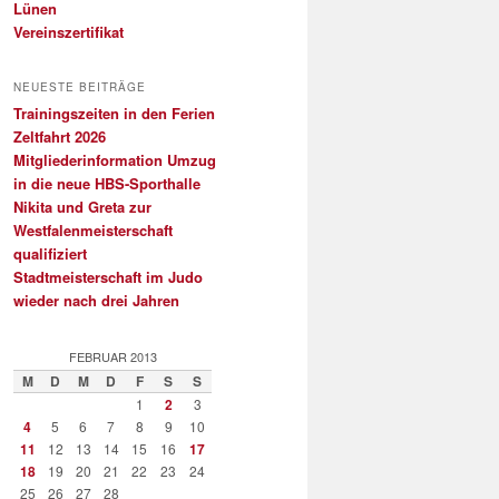
Lünen
Vereinszertifikat
NEUESTE BEITRÄGE
Trainingszeiten in den Ferien
Zeltfahrt 2026
Mitgliederinformation Umzug
in die neue HBS-Sporthalle
Nikita und Greta zur
Westfalenmeisterschaft
qualifiziert
Stadtmeisterschaft im Judo
wieder nach drei Jahren
FEBRUAR 2013
M
D
M
D
F
S
S
1
2
3
4
5
6
7
8
9
10
11
12
13
14
15
16
17
18
19
20
21
22
23
24
25
26
27
28