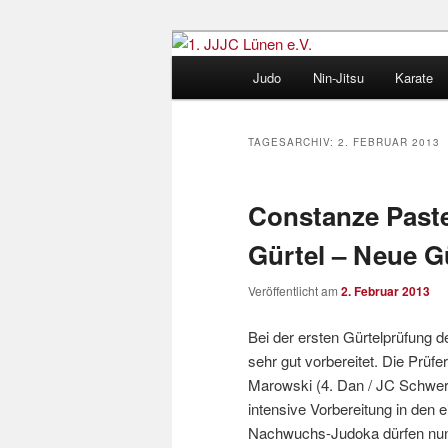
Zum
Zum
Judo und Ninjitsu
primären
sekundären
Hauptmenü
Judo
Nin-Jitsu
Karate
Inhalt
Inhalt
1. JJJC Lünen
springen
springen
TAGESARCHIV:
2. FEBRUAR 2013
Constanze Paste
Gürtel – Neue G
Veröffentlicht am
2. Februar 2013
Bei der ersten Gürtelprüfung 
sehr gut vorbereitet. Die Prü
Marowski (4. Dan / JC Schwert
intensive Vorbereitung in den 
Nachwuchs-Judoka dürfen nun 