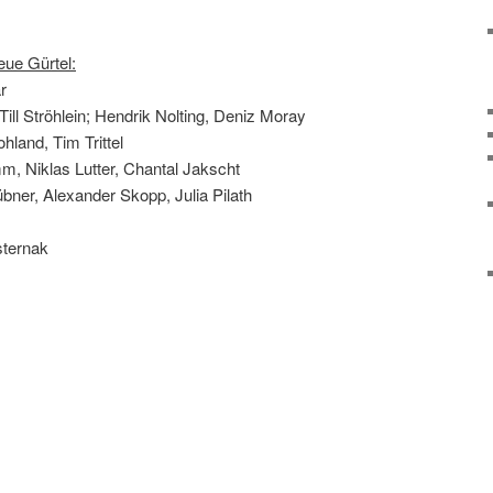
eue Gürtel:
r
Till Ströhlein; Hendrik Nolting, Deniz Moray
hland, Tim Trittel
, Niklas Lutter, Chantal Jakscht
bner, Alexander Skopp, Julia Pilath
sternak