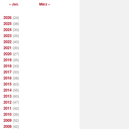
« Jan.
März »
2026
(24)
2025
(38)
2024
(30)
2023
(35)
2022
(40)
2021
(30)
2020
(27)
2019
(35)
2018
(33)
2017
(33)
2016
(38)
2015
(63)
2014
(55)
2013
(60)
2012
(47)
2011
(42)
2010
(36)
2009
(52)
2008
(42)