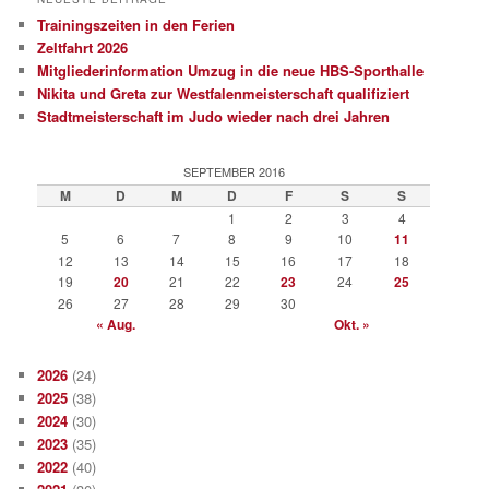
Trainingszeiten in den Ferien
Zeltfahrt 2026
Mitgliederinformation Umzug in die neue HBS-Sporthalle
Nikita und Greta zur Westfalenmeisterschaft qualifiziert
Stadtmeisterschaft im Judo wieder nach drei Jahren
SEPTEMBER 2016
M
D
M
D
F
S
S
1
2
3
4
5
6
7
8
9
10
11
12
13
14
15
16
17
18
19
20
21
22
23
24
25
26
27
28
29
30
« Aug.
Okt. »
2026
(24)
2025
(38)
2024
(30)
2023
(35)
2022
(40)