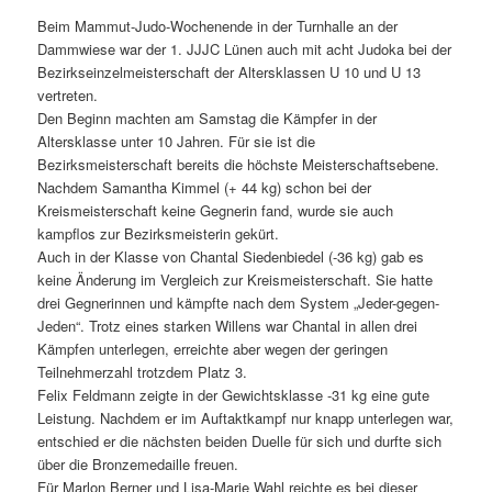
Beim Mammut-Judo-Wochenende in der Turnhalle an der
Dammwiese war der 1. JJJC Lünen auch mit acht Judoka bei der
Bezirkseinzelmeisterschaft der Altersklassen U 10 und U 13
vertreten.
Den Beginn machten am Samstag die Kämpfer in der
Altersklasse unter 10 Jahren. Für sie ist die
Bezirksmeisterschaft bereits die höchste Meisterschaftsebene.
Nachdem Samantha Kimmel (+ 44 kg) schon bei der
Kreismeisterschaft keine Gegnerin fand, wurde sie auch
kampflos zur Bezirksmeisterin gekürt.
Auch in der Klasse von Chantal Siedenbiedel (-36 kg) gab es
keine Änderung im Vergleich zur Kreismeisterschaft. Sie hatte
drei Gegnerinnen und kämpfte nach dem System „Jeder-gegen-
Jeden“. Trotz eines starken Willens war Chantal in allen drei
Kämpfen unterlegen, erreichte aber wegen der geringen
Teilnehmerzahl trotzdem Platz 3.
Felix Feldmann zeigte in der Gewichtsklasse -31 kg eine gute
Leistung. Nachdem er im Auftaktkampf nur knapp unterlegen war,
entschied er die nächsten beiden Duelle für sich und durfte sich
über die Bronzemedaille freuen.
Für Marlon Berner und Lisa-Marie Wahl reichte es bei dieser