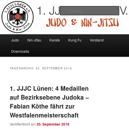
Zum
Zum
Judo und Ninjitsu
primären
sekundären
Such
Inhalt
Inhalt
springen
springen
1. JJJC Lünen e.V.
Hauptmenü
Judo
Nin-Jitsu
Karate
Kung Fu
Vorstand
Downloads
TAGESARCHIV:
20. SEPTEMBER 2016
1. JJJC Lünen: 4 Medaillen
auf Bezirksebene Judoka –
Fabian Köthe fährt zur
Westfalenmeisterschaft
Veröffentlicht am
20. September 2016