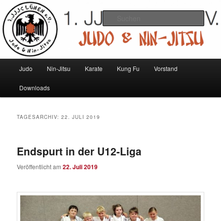
Zum
Zum
Judo und Ninjitsu
primären
sekundären
Such
Inhalt
Inhalt
springen
springen
1. JJJC Lünen e.V.
Hauptmenü
Judo
Nin-Jitsu
Karate
Kung Fu
Vorstand
Downloads
TAGESARCHIV:
22. JULI 2019
Endspurt in der U12-Liga
Veröffentlicht am
22. Juli 2019