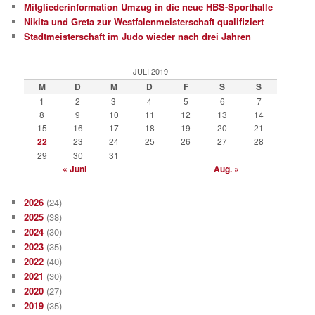
Mitgliederinformation Umzug in die neue HBS-Sporthalle
Nikita und Greta zur Westfalenmeisterschaft qualifiziert
Stadtmeisterschaft im Judo wieder nach drei Jahren
JULI 2019
M
D
M
D
F
S
S
1
2
3
4
5
6
7
8
9
10
11
12
13
14
15
16
17
18
19
20
21
22
23
24
25
26
27
28
29
30
31
« Juni
Aug. »
2026
(24)
2025
(38)
2024
(30)
2023
(35)
2022
(40)
2021
(30)
2020
(27)
2019
(35)