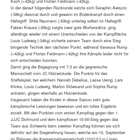
Koch (+42kg) und Florian Feldmann (-42kg).
In der darauf folgenden Rückrunde setzte sich Seraphin Awiszio
(-38kg) diesmal durch und gewann im Bodenkampf durch einen
Haltegriff. Shila Naumann (-30kg) unterlag selbst im Haltegriff.
Fabian Krause (-26kg) zeigte zwar gute Wurfansätze, ging
allerdings wieder mit einem Unentschieden von der Kampffläche.
Louis Ludewig (-34kg) sicherte seinem Team durch eine Sieg
bringende Technik den nächsten Punkt, während Vanessa Rump
(+42kg) und Florian Feldmann (-42kg) ihre Kämpfe leider nicht für
sich entscheiden konnten.
Damit ging die Begegnung mit 7:3 an die gegnerische
Mannschaft vom JC Holzwickede. Die Punkte für das
Staffelspiel, bei welchem Hannah Debelius, Lasse Ueing, Lars
Klinke, Louis Ludewig, Marlon Stöwsand und Sophia Rump
antraten, gingen ebenfalls an Holzwickede.
Insgesamt haben die Kinder in dieser Saison sehr gute
kämpferische Leistungen bewiesen und ein tolles Ergebnis
erzielt. Mit den Punkten vom ersten Kampftag gegen den 1.
JJJC Dortmund und dem kampflosen 10:00-Sieg gegen das
Team aus Schwerte beim zweiten Kampftag können sie sich
definitiv auf die Siegerehrung freuen, welche am 15. September
im Rahmen der Kreiseinzelmeisterschaft U10/U13 in Lünen