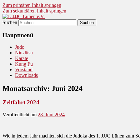
Zum primären Inhalt springen
Zum sekundären Inhalt springen
Suchen
Judo und Ninjitsu
1. JJJC Lünen e.V.
Hauptmenü
Judo
Nin-Jitsu
Karate
Kung Fu
Vorstand
Downloads
Monatsarchiv:
Juni 2024
Zeltfahrt 2024
Veröffentlicht am
28. Juni 2024
Wie in jedem Jahr machten sich die Judoka des 1. JJJC Lünen zum S