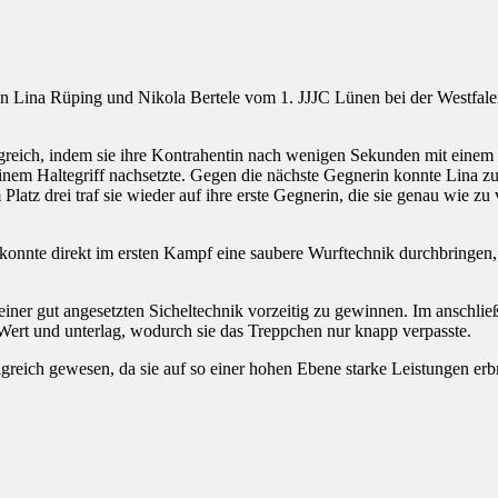
aten Lina Rüping und Nikola Bertele vom 1. JJJC Lünen bei der Westfalen
folgreich, indem sie ihre Kontrahentin nach wenigen Sekunden mit eine
 einem Haltegriff nachsetzte. Gegen die nächste Gegnerin konnte Lina 
tz drei traf sie wieder auf ihre erste Gegnerin, die sie genau wie zu 
konnte direkt im ersten Kampf eine saubere Wurftechnik durchbringen, s
 einer gut angesetzten Sicheltechnik vorzeitig zu gewinnen. Im anschli
r Wert und unterlag, wodurch sie das Treppchen nur knapp verpasste.
reich gewesen, da sie auf so einer hohen Ebene starke Leistungen erb