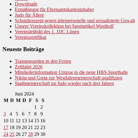
Downloads
Ermäßigung für Ehrenamtskarteninhaber
Judo für Ältere
Schutzkonzept gegen interpersonelle und sexualisierte Gewalt
Unsere Vereinskollektion bei Sportartikel Wusthoff
Vereinsleitbild des 1. JJJC Lünen
Vereinszertifikat
Neueste Beiträge
Trainingszeiten in den Ferien
Zeltfahrt 2026
Mitgliederinformation Umzug in die neue HBS-Sporthalle
Nikita und Greta zur Westfalenmeisterschaft qualifiziert
Stadtmeisterschaft im Judo wieder nach drei Jahren
Juni 2024
M
D
M
D
F
S
S
1
2
3
4
5
6
7
8
9
10
11
12
13
14
15
16
17
18
19
20
21
22
23
24
25
26
27
28
29
30