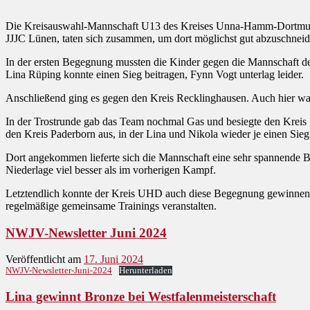
Die Kreisauswahl-Mannschaft U13 des Kreises Unna-Hamm-Dortmund 
JJJC Lünen, taten sich zusammen, um dort möglichst gut abzuschnei
In der ersten Begegnung mussten die Kinder gegen die Mannschaft des
Lina Rüping konnte einen Sieg beitragen, Fynn Vogt unterlag leider.
Anschließend ging es gegen den Kreis Recklinghausen. Auch hier war
In der Trostrunde gab das Team nochmal Gas und besiegte den Kreis 
den Kreis Paderborn aus, in der Lina und Nikola wieder je einen S
Dort angekommen lieferte sich die Mannschaft eine sehr spannende 
Niederlage viel besser als im vorherigen Kampf.
Letztendlich konnte der Kreis UHD auch diese Begegnung gewinnen u
regelmäßige gemeinsame Trainings veranstalten.
NWJV-Newsletter Juni 2024
Veröffentlicht am
17. Juni 2024
NWJV-Newsletter-Juni-2024
Herunterladen
Lina gewinnt Bronze bei Westfalenmeisterschaft