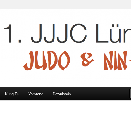
 e.V.
Kung Fu
Vorstand
Downloads