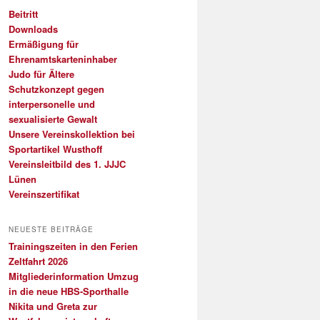
Beitritt
Downloads
Ermäßigung für
Ehrenamtskarteninhaber
Judo für Ältere
Schutzkonzept gegen
interpersonelle und
sexualisierte Gewalt
Unsere Vereinskollektion bei
Sportartikel Wusthoff
Vereinsleitbild des 1. JJJC
Lünen
Vereinszertifikat
NEUESTE BEITRÄGE
Trainingszeiten in den Ferien
Zeltfahrt 2026
Mitgliederinformation Umzug
in die neue HBS-Sporthalle
Nikita und Greta zur