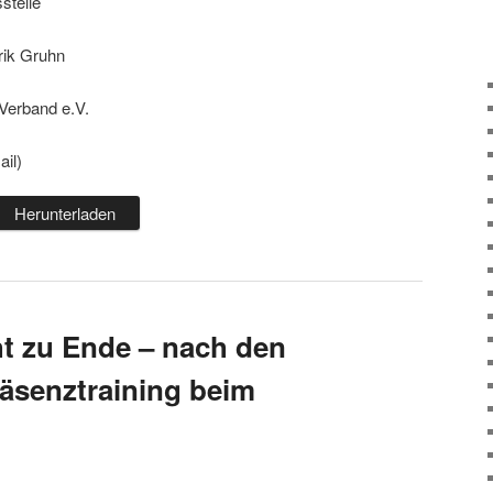
stelle
Erik Gruhn
Verband e.V.
ail)
Herunterladen
t zu Ende – nach den
räsenztraining beim