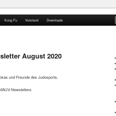
Kung Fu
Vorstand
Downloads
 e.V.
letter August 2020
dokas und Freunde des Judosports,
s NWJV-Newsletters.