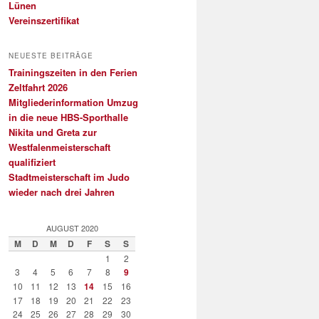
Lünen
Vereinszertifikat
NEUESTE BEITRÄGE
Trainingszeiten in den Ferien
Zeltfahrt 2026
Mitgliederinformation Umzug
in die neue HBS-Sporthalle
Nikita und Greta zur
Westfalenmeisterschaft
qualifiziert
Stadtmeisterschaft im Judo
wieder nach drei Jahren
AUGUST 2020
M
D
M
D
F
S
S
1
2
3
4
5
6
7
8
9
10
11
12
13
14
15
16
17
18
19
20
21
22
23
24
25
26
27
28
29
30