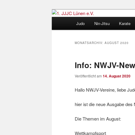
Zum
Zum
Judo und Ninjitsu
primären
sekundären
Hauptmenü
Judo
Nin-Jitsu
Karate
Inhalt
Inhalt
1. JJJC Lünen
springen
springen
MONATSARCHIV:
AUGUST 2020
Info: NWJV-News
Veröffentlicht am
14. August 2020
Hallo NWJV-Vereine, liebe Ju
hier ist die neue Ausgabe de
Die Themen im August:
Wettkampfsport