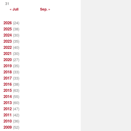
31
« Juli
Sep. »
2026
(24)
2025
(38)
2024
(30)
2023
(35)
2022
(40)
2021
(30)
2020
(27)
2019
(35)
2018
(33)
2017
(33)
2016
(38)
2015
(63)
2014
(55)
2013
(60)
2012
(47)
2011
(42)
2010
(36)
2009
(52)