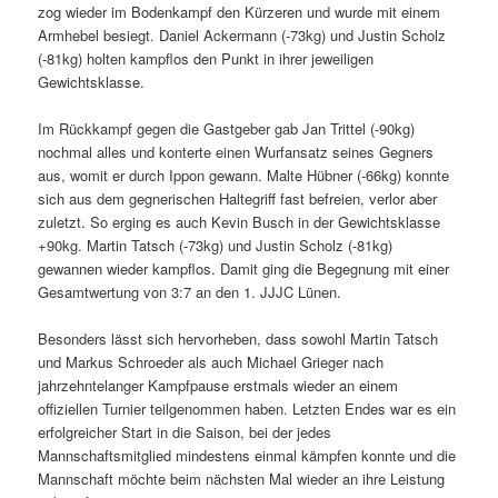
zog wieder im Bodenkampf den Kürzeren und wurde mit einem
Armhebel besiegt. Daniel Ackermann (-73kg) und Justin Scholz
(-81kg) holten kampflos den Punkt in ihrer jeweiligen
Gewichtsklasse.
Im Rückkampf gegen die Gastgeber gab Jan Trittel (-90kg)
nochmal alles und konterte einen Wurfansatz seines Gegners
aus, womit er durch Ippon gewann. Malte Hübner (-66kg) konnte
sich aus dem gegnerischen Haltegriff fast befreien, verlor aber
zuletzt. So erging es auch Kevin Busch in der Gewichtsklasse
+90kg. Martin Tatsch (-73kg) und Justin Scholz (-81kg)
gewannen wieder kampflos. Damit ging die Begegnung mit einer
Gesamtwertung von 3:7 an den 1. JJJC Lünen.
Besonders lässt sich hervorheben, dass sowohl Martin Tatsch
und Markus Schroeder als auch Michael Grieger nach
jahrzehntelanger Kampfpause erstmals wieder an einem
offiziellen Turnier teilgenommen haben. Letzten Endes war es ein
erfolgreicher Start in die Saison, bei der jedes
Mannschaftsmitglied mindestens einmal kämpfen konnte und die
Mannschaft möchte beim nächsten Mal wieder an ihre Leistung