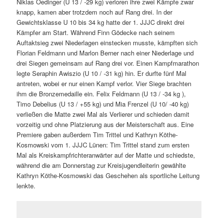
Niklas Oedinger (U 13 / -29 kg) verloren ihre zwei Kämpfe zwar
knapp, kamen aber trotzdem noch auf Rang drei. In der
Gewichtsklasse U 10 bis 34 kg hatte der 1. JJJC direkt drei
Kämpfer am Start. Während Finn Gödecke nach seinem
Auftaktsieg zwei Niederlagen einstecken musste, kämpften sich
Florian Feldmann und Marlon Berner nach einer Niederlage und
drei Siegen gemeinsam auf Rang drei vor. Einen Kampfmarathon
legte Seraphin Awiszio (U 10 / -31 kg) hin. Er durfte fünf Mal
antreten, wobei er nur einen Kampf verlor. Vier Siege brachten
ihm die Bronzemedaille ein. Felix Feldmann (U 13 / -34 kg ),
Timo Debelius (U 13 / +55 kg) und Mia Frenzel (U 10/ -40 kg)
verließen die Matte zwei Mal als Verlierer und schieden damit
vorzeitig und ohne Platzierung aus der Meisterschaft aus. Eine
Premiere gaben außerdem Tim Trittel und Kathryn Köthe-
Kosmowski vom 1. JJJC Lünen: Tim Trittel stand zum ersten
Mal als Kreiskampfrichteranwärter auf der Matte und schiedste,
während die am Donnerstag zur Kreisjugendleiterin gewählte
Kathryn Köthe-Kosmowski das Geschehen als sportliche Leitung
lenkte.