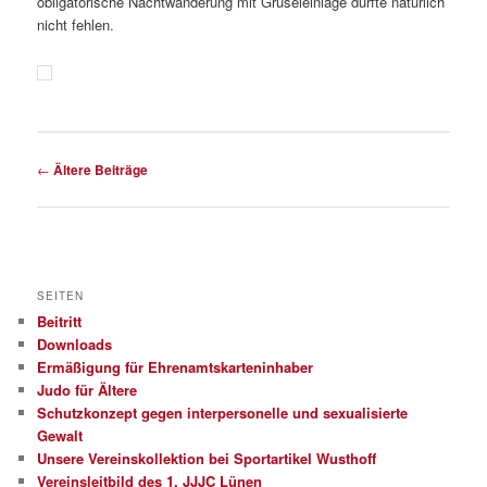
obligatorische Nachtwanderung mit Gruseleinlage durfte natürlich
nicht fehlen.
Beitragsnavigation
←
Ältere Beiträge
SEITEN
Beitritt
Downloads
Ermäßigung für Ehrenamtskarteninhaber
Judo für Ältere
Schutzkonzept gegen interpersonelle und sexualisierte
Gewalt
Unsere Vereinskollektion bei Sportartikel Wusthoff
Vereinsleitbild des 1. JJJC Lünen