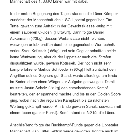
Mannschaft des 1. JJJC Lünen war mit dabei.
In der ersten Begegnung des Tages standen die Lüner Kämpfer
zunächst der Mannschaft des 1.SC Lippetal gegenüber. Tim
Trittel gewann zum Auftakt in der Gewichtsklasse -90kg mit
einem sauberen O-Goshi (Hüftwurf). Dann folgte Daniel
Ackermann (-73kg), dessen Wurfansätze nicht reichten,
weswegen er letztendlich durch eine gegnerische Wurftechnik
verlor. Sven Kotissek (-66kg) und sein Gegner schafften beide
keine Wurfwertung, aber da der Lippetaler nach drei Strafen
disqualifiziert wurde, gewann Kotissek. Der noch nicht sehr
kampferfahrene Markus Schroeder (­­­+90kg) hielt zunächst den
Angriffen seines Gegners gut Stand, wurde allerdings am Ende
im Boden durch einen Würger zur Aufgabe gezwungen. Damit
musste Justin Scholz (-81kg) den entscheidenden Kampf
bestreiten, den er spannend machte und bis in den Golden Score
ging, wobei nach der regulären Kampfzeit bis zu nächsten
Wertung gekämpft wurde. Am Ende gewann Scholz souverän mit
einem Ippon (ganzer Punkt). Somit stand es 3:2 für die Lüner.
Anschließend folgte die Rückkampf-Runde gegen die Lippetaler
Mannschaft. Jan Trittel (-90kg) wurde geworfen, konnte auch im