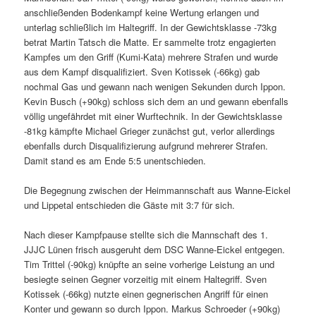
anschließenden Bodenkampf keine Wertung erlangen und
unterlag schließlich im Haltegriff. In der Gewichtsklasse -73kg
betrat Martin Tatsch die Matte. Er sammelte trotz engagierten
Kampfes um den Griff (Kumi-Kata) mehrere Strafen und wurde
aus dem Kampf disqualifiziert. Sven Kotissek (-66kg) gab
nochmal Gas und gewann nach wenigen Sekunden durch Ippon.
Kevin Busch (+90kg) schloss sich dem an und gewann ebenfalls
völlig ungefährdet mit einer Wurftechnik. In der Gewichtsklasse
-81kg kämpfte Michael Grieger zunächst gut, verlor allerdings
ebenfalls durch Disqualifizierung aufgrund mehrerer Strafen.
Damit stand es am Ende 5:5 unentschieden.
Die Begegnung zwischen der Heimmannschaft aus Wanne-Eickel
und Lippetal entschieden die Gäste mit 3:7 für sich.
Nach dieser Kampfpause stellte sich die Mannschaft des 1.
JJJC Lünen frisch ausgeruht dem DSC Wanne-Eickel entgegen.
Tim Trittel (-90kg) knüpfte an seine vorherige Leistung an und
besiegte seinen Gegner vorzeitig mit einem Haltegriff. Sven
Kotissek (-66kg) nutzte einen gegnerischen Angriff für einen
Konter und gewann so durch Ippon. Markus Schroeder (+90kg)