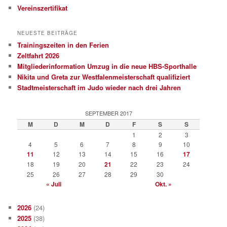
Vereinszertifikat
NEUESTE BEITRÄGE
Trainingszeiten in den Ferien
Zeltfahrt 2026
Mitgliederinformation Umzug in die neue HBS-Sporthalle
Nikita und Greta zur Westfalenmeisterschaft qualifiziert
Stadtmeisterschaft im Judo wieder nach drei Jahren
SEPTEMBER 2017
M
D
M
D
F
S
S
1
2
3
4
5
6
7
8
9
10
11
12
13
14
15
16
17
18
19
20
21
22
23
24
25
26
27
28
29
30
« Juli
Okt. »
2026
(24)
2025
(38)