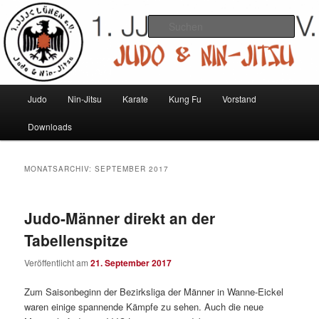
Zum
Zum
Judo und Ninjitsu
primären
sekundären
Such
Inhalt
Inhalt
springen
springen
1. JJJC Lünen e.V.
Hauptmenü
Judo
Nin-Jitsu
Karate
Kung Fu
Vorstand
Downloads
MONATSARCHIV:
SEPTEMBER 2017
Judo-Männer direkt an der
Tabellenspitze
Veröffentlicht am
21. September 2017
Zum Saisonbeginn der Bezirksliga der Männer in Wanne-Eickel
waren einige spannende Kämpfe zu sehen. Auch die neue